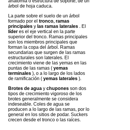
anatomía o estructura de soporte, de un
árbol de hoja caduca.
La parte sobre el suelo de un árbol
formado por el
tronco, ramas
principales
y
las ramas laterales
.
El
líder
es el eje vertical en la parte
superior del tronco.
Ramas principales
son los miembros principales que
forman la copa del árbol.
Ramas
secundarias que surgen de las ramas
estructurales son laterales.
El
crecimiento viene de las yemas en las
puntas de las ramas (
yemas
terminales
), o a lo largo de los lados
de ramificación (
yemas laterales
).
Brotes de agua
y
chupones
son dos
tipos de crecimiento vigoroso de los
brotes generalmente se considera
indeseable.
Coles de agua se
producen a lo largo de las ramas, por lo
general en los sitios de podar.
Suckers
crecen desde el tronco o las raíces.